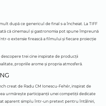
mult după ce genericul de final s-a încheiat. La TIFF
dată că cinemaul și gastronomia pot spune împreună
r-o extensie firească a filmului și fiecare proiecție
să descopere trei cine inspirate de producții
alitate, propriile arome și propria atmosferă.
ING
nch creat de Radu CM Ionescu-Fehér, inspirat de
ea urmărește participanții unei competiții dedicate
at aparent simplu într-un pretext pentru întâlniri,