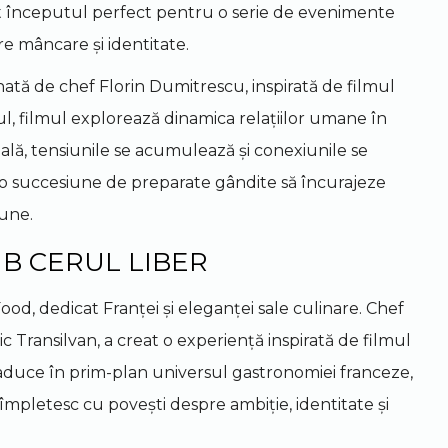
fost începutul perfect pentru o serie de evenimente
e mâncare și identitate.
ată de chef Florin Dumitrescu, inspirată de filmul
ul, filmul explorează dinamica relațiilor umane în
eală, tensiunile se acumulează și conexiunile se
-o succesiune de preparate gândite să încurajeze
bune.
B CERUL LIBER
ood, dedicat Franței și eleganței sale culinare. Chef
ransilvan, a creat o experiență inspirată de filmul
 aduce în prim-plan universul gastronomiei franceze,
e împletesc cu povești despre ambiție, identitate și