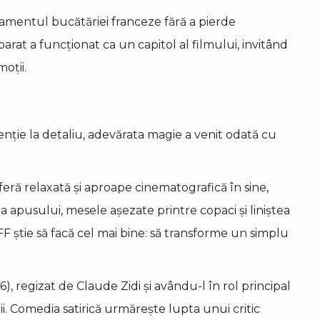
inamentul bucătăriei franceze fără a pierde
arat a funcționat ca un capitol al filmului, invitând
oții.
tenție la detaliu, adevărata magie a venit odată cu
feră relaxată și aproape cinematografică în sine,
na apusului, mesele așezate printre copaci și liniștea
FF știe să facă cel mai bine: să transforme un simplu
6), regizat de Claude Zidi și avându-l în rol principal
i. Comedia satirică urmărește lupta unui critic