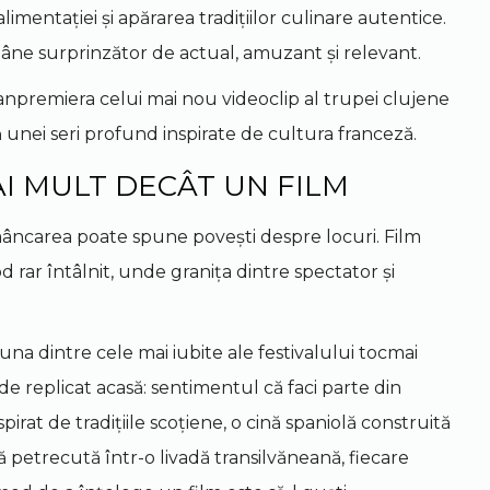
limentației și apărarea tradițiilor culinare autentice.
mâne surprinzător de actual, amuzant și relevant.
avanpremiera celui mai nou videoclip al trupei clujene
nei seri profund inspirate de cultura franceză.
AI MULT DECÂT UN FILM
âncarea poate spune povești despre locuri. Film
ar întâlnit, unde granița dintre spectator și
una dintre cele mai iubite ale festivalului tocmai
de replicat acasă: sentimentul că faci parte din
irat de tradițiile scoțiene, o cină spaniolă construită
ă petrecută într-o livadă transilvăneană, fiecare