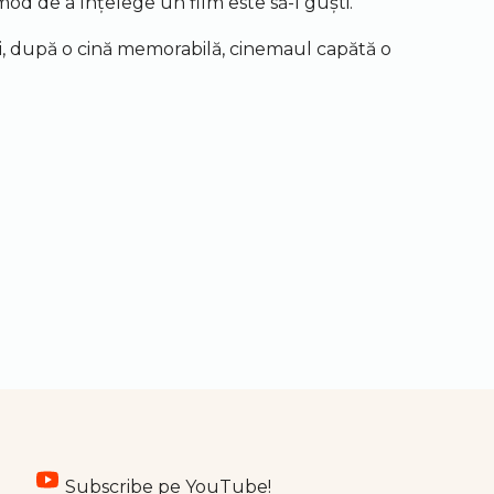
d de a înțelege un film este să-l guști.
ci, după o cină memorabilă, cinemaul capătă o
Youtube
Subscribe pe YouTube!