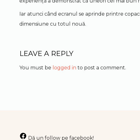
experiență a demonstrat că uneori cel mai bun mo
Iar atunci când ecranul se aprinde printre copa
dimensiune cu totul nouă.
LEAVE A REPLY
You must be
logged in
to post a comment.
Facebook
Dă un follow pe facebook!