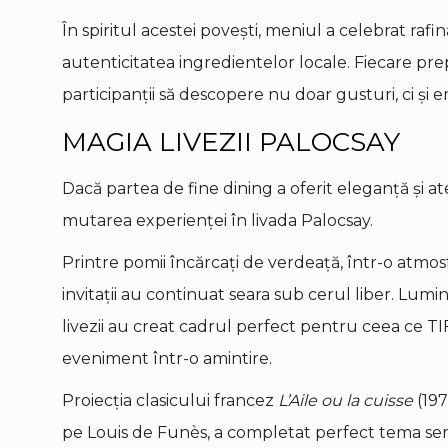
În spiritul acestei povești, meniul a celebrat raf
autenticitatea ingredientelor locale. Fiecare prep
participanții să descopere nu doar gusturi, ci și em
MAGIA LIVEZII PALOCSAY
Dacă partea de fine dining a oferit eleganță și a
mutarea experienței în livada Palocsay.
Printre pomii încărcați de verdeață, într-o atmos
invitații au continuat seara sub cerul liber. Lumi
livezii au creat cadrul perfect pentru ceea ce TI
eveniment într-o amintire.
Proiecția clasicului francez
L’Aile ou la cuisse
(197
pe Louis de Funès, a completat perfect tema seri