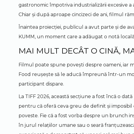
gastronomic împotriva industrializării excesive a a
Chiar și după aproape cincizeci de ani, filmul ră
Înaintea proiecției, publicul a avut parte și de 
KUMM, un moment care a adăugat o notă locală u
MAI MULT DECÂT O CINĂ, M
Filmul poate spune povești despre oameni, iar m
Food reușește să le aducă împreună într-un mod r
participant dispare.
La TIFF 2026, această secțiune a fost încă o dată 
pentru că oferă ceva greu de definit și imposibil 
poveste. Fie că a fost vorba despre un brunch insp
în jurul relațiilor umane sau o seară franțuzeasc