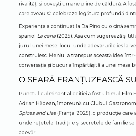
rivalități și povești umane pline de căldură. A 
care aveau să celebreze legătura profundă dintr
Experiența a continuat la Da Pino cu o cină semn
spaniol
La cena
(2025). Așa cum sugerează și titl
jurul unei mese, locul unde adevărurile ies la iv
construiesc. Meniul a transpus această idee într
conversația și bucuria împărtășită a unei mese 
O SEARĂ FRANȚUZEASCĂ SU
Punctul culminant al ediției a fost ultimul Film F
Adrian Hădean, împreună cu Clubul Gastronomic T
Spices and Lies
(Franța, 2025), o producție care
unde rețetele, tradițiile și secretele de familie s
adevăr.