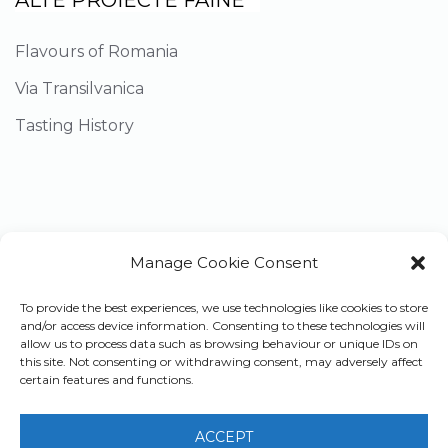
Flavours of Romania
Via Transilvanica
Tasting History
Manage Cookie Consent
To provide the best experiences, we use technologies like cookies to store
and/or access device information. Consenting to these technologies will
Facebook
Dă un follow pe facebook!
allow us to process data such as browsing behaviour or unique IDs on
this site. Not consenting or withdrawing consent, may adversely affect
certain features and functions.
Youtube
Subscribe pe YouTube!
ACCEPT