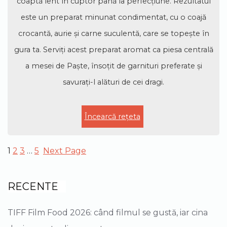
coaptă lent în cuptor până la perfecțiune. Rezultatul
este un preparat minunat condimentat, cu o coajă
crocantă, aurie și carne suculentă, care se topește în
gura ta. Serviți acest preparat aromat ca piesa centrală
a mesei de Paște, însoțit de garnituri preferate și
savurați-l alături de cei dragi.
Încearcă rețeta
1
2
3
…
5
Next Page
RECENTE
TIFF Film Food 2026: când filmul se gustă, iar cina