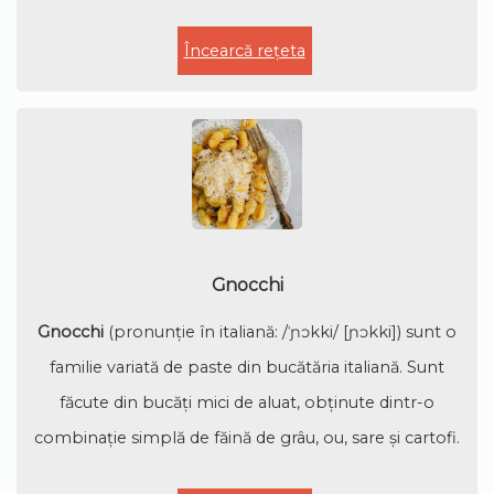
Încearcă rețeta
Gnocchi
Gnocchi
(pronunție în italiană: /ˈɲɔkki/ [ɲɔkki]) sunt o
familie variată de paste din bucătăria italiană. Sunt
făcute din bucăți mici de aluat, obținute dintr-o
combinație simplă de făină de grâu, ou, sare și cartofi.