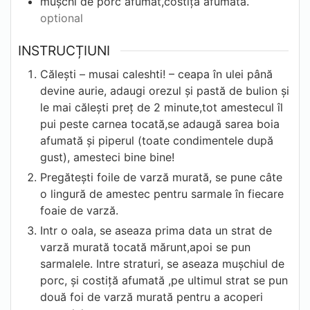
mușchi de porc afumat,costiță afumată.
optional
INSTRUCȚIUNI
Călești – musai caleshti! – ceapa în ulei până
devine aurie, adaugi orezul și pastă de bulion și
le mai călești preț de 2 minute,tot amestecul îl
pui peste carnea tocată,se adaugă sarea boia
afumată și piperul (toate condimentele după
gust), amesteci bine bine!
Pregătești foile de varză murată, se pune câte
o lingură de amestec pentru sarmale în fiecare
foaie de varză.
Intr o oala, se aseaza prima data un strat de
varză murată tocată mărunt,apoi se pun
sarmalele. Intre straturi, se aseaza mușchiul de
porc, și costiță afumată ,pe ultimul strat se pun
două foi de varză murată pentru a acoperi