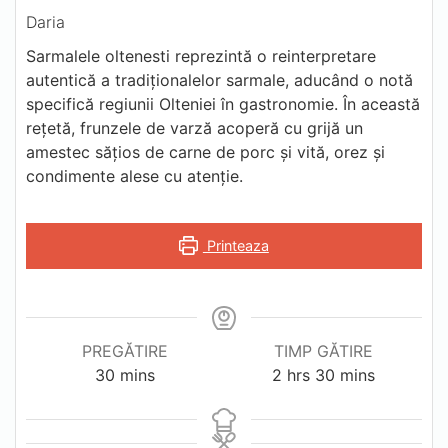
Daria
Sarmalele oltenesti reprezintă o reinterpretare
autentică a tradiționalelor sarmale, aducând o notă
specifică regiunii Olteniei în gastronomie. În această
rețetă, frunzele de varză acoperă cu grijă un
amestec sățios de carne de porc și vită, orez și
condimente alese cu atenție.
Printeaza
PREGĂTIRE
TIMP GĂTIRE
minutes
hours
minutes
30
mins
2
hrs
30
mins