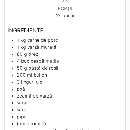
PORȚII
12
portii
INGREDIENTE
1
kg
carne de porc
1
kg
varză murată
80
g
orez
4
buc
ceapă
medie
50
g
pastă de roșii
200
ml
bulion
3
linguri
ulei
apă
zeamă de varză
sara
sare
piper
boia afumată