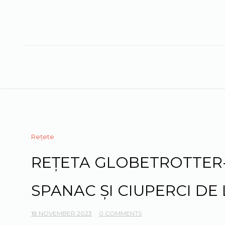
Skip
to
content
Rețete
REȚETA GLOBETROTTER-
SPANAC ȘI CIUPERCI DE
18 NOVEMBER 2023
0 COMMENTS