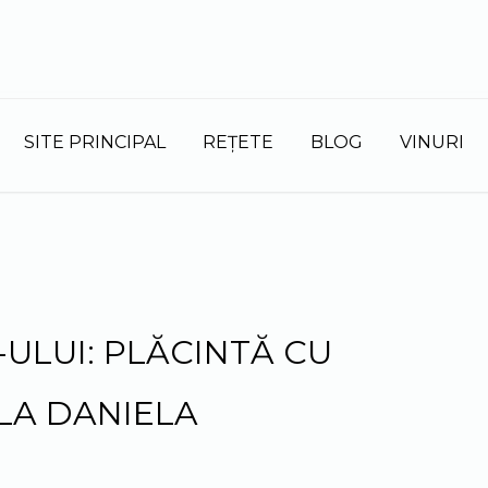
S
fo
SITE PRINCIPAL
REȚETE
BLOG
VINURI
ULUI: PLĂCINTĂ CU
 LA DANIELA