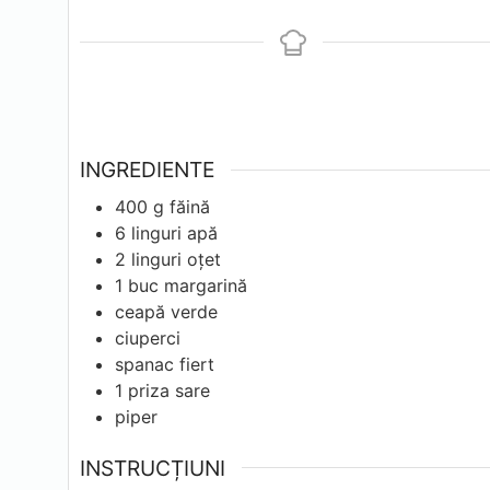
INGREDIENTE
400
g
făină
6
linguri
apă
2
linguri
oțet
1
buc
margarină
ceapă verde
ciuperci
spanac fiert
1
priza
sare
piper
INSTRUCȚIUNI