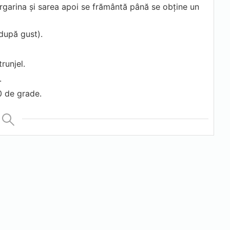
argarina și sarea apoi se frământă până se obține un
după gust).
runjel.
.
0 de grade.