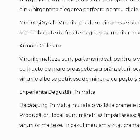
din Ghirgentina alegerea perfectă pentru zilele 
Merlot și Syrah: Vinurile produse din aceste soiur
aromei bogate de fructe negre și taninurilor moi
Armonii Culinare
Vinurile malteze sunt parteneri ideali pentru o 
cu fructe de mare proaspete sau brânzeturi loc
vinurile albe se potrivesc de minune cu pește și
Experiența Degustării în Malta
Dacă ajungi în Malta, nu rata o vizită la cramel
Producătorii locali sunt mândri să împărtășească p
vinurilor malteze. In cazul meu am vizitat crama