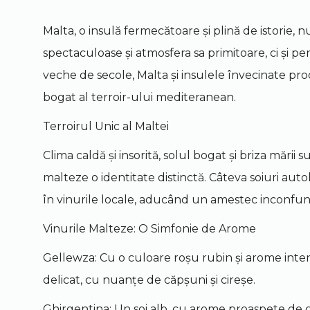
Malta, o insulă fermecătoare și plină de istorie,
spectaculoase și atmosfera sa primitoare, ci și pen
veche de secole, Malta și insulele învecinate pro
bogat al terroir-ului mediteranean.
Terroirul Unic al Maltei
Clima caldă și insorită, solul bogat și briza mării
malteze o identitate distinctă. Câteva soiuri au
în vinurile locale, aducând un amestec inconfun
Vinurile Malteze: O Simfonie de Arome
Gellewza: Cu o culoare roșu rubin și arome inte
delicat, cu nuanțe de căpșuni și cireșe.
Ghirgentina: Un soi alb, cu arome proaspete de citr