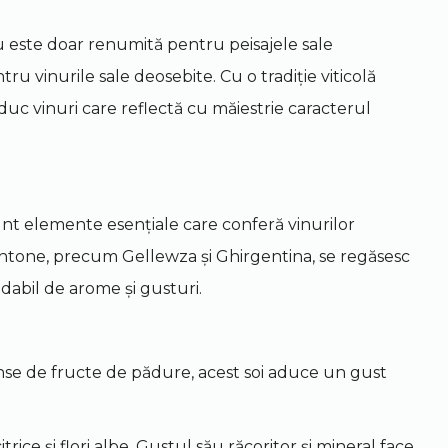
 nu este doar renumită pentru peisajele sale
tru vinurile sale deosebite. Cu o tradiție viticolă
duc vinuri care reflectă cu măiestrie caracterul
 sunt elemente esențiale care conferă vinurilor
tohtone, precum Gellewza și Ghirgentina, se regăsesc
dabil de arome și gusturi.
nse de fructe de pădure, acest soi aduce un gust
ice și flori albe. Gustul său răcoritor și mineral face